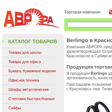
Торговая компания
Berlingo в Крас
КАТАЛОГ ТОВАРОВ
Компания АВРОРА пред
удовлетворяющая потре
Товары для школы
Красноярске и Сибирско
Товары для офиса
Продукция торгов
Бумага, бумажные изделия
В продукции
Berlingo
уд
эргономичность, качеств
Офисная техника
Приглашаем познакомит
г. Красноярск, пер. Теле
Шкафы металлические
Стеллажи быстросборные
Сейфы