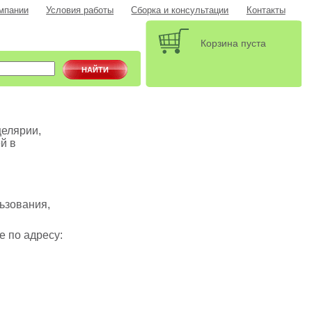
мпании
Условия работы
Сборка и консультации
Контакты
Корзина пуста
елярии,
й в
льзования,
 по адресу: