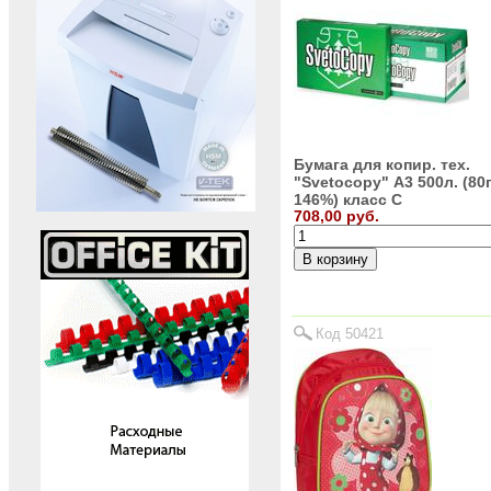
Бумага для копир. тех.
"Svetocopy" А3 500л. (80г
146%) класс C
708,00 руб.
Код 50421