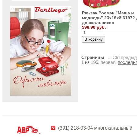
Рюкзак Росмэн "Маша и
медведь" 23х19х8 31972 
дошкольников
596,90 руб.
Страницы
← Ctrl
преды
1 из 195,
первая
,
последн
(391) 218-03-04 многоканальный