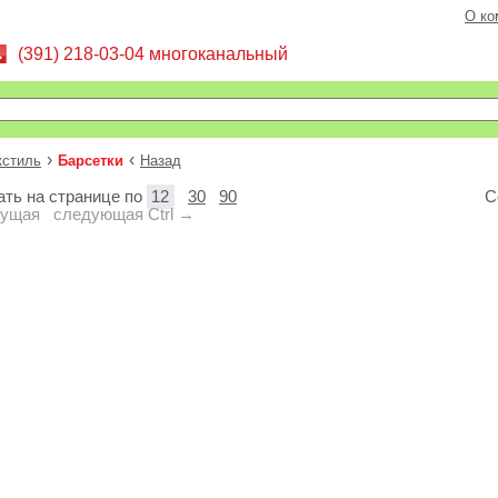
О ко
(391) 218-03-04 многоканальный
›
‹
кстиль
Барсетки
Назад
вать на странице по
12
30
90
С
дущая
следующая
Ctrl →