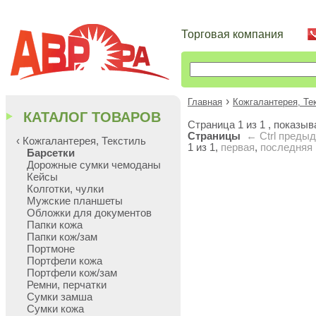
Торговая компания
›
Главная
Кожгалантерея, Те
КАТАЛОГ ТОВАРОВ
Cтраница 1 из 1 , показы
Страницы
← Ctrl
преды
‹ Кожгалантерея, Текстиль
1 из 1,
первая
,
последняя
Барсетки
Дорожные сумки чемоданы
Кейсы
Колготки, чулки
Мужские планшеты
Обложки для документов
Папки кожа
Папки кож/зам
Портмоне
Портфели кожа
Портфели кож/зам
Ремни, перчатки
Сумки замша
Сумки кожа