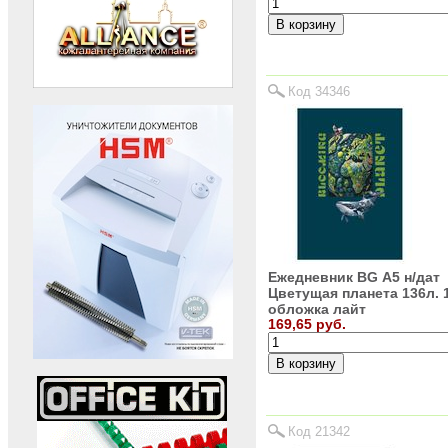
Код 34346
Ежедневник BG А5 н/дат
Цветущая планета 136л. 
обложка лайт
169,65 руб.
Код 21342