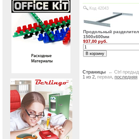
Код 42043
Продольный разделите
1500х600мм
937,00 руб.
Страницы
← Ctrl
преды
1 из 2,
первая
,
последняя