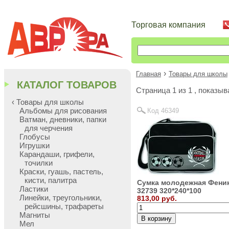
Торговая компания
›
Главная
Товары для школы
КАТАЛОГ ТОВАРОВ
Cтраница 1 из 1 , показы
‹ Товары для школы
Альбомы для рисования
Код 46349
Ватман, дневники, папки
для черчения
Глобусы
Игрушки
Карандаши, грифели,
точилки
Краски, гуашь, пастель,
кисти, палитра
Сумка молодежная Фени
Ластики
32739 320*240*100
Линейки, треугольники,
813,00 руб.
рейсшины, трафареты
Магниты
Мел