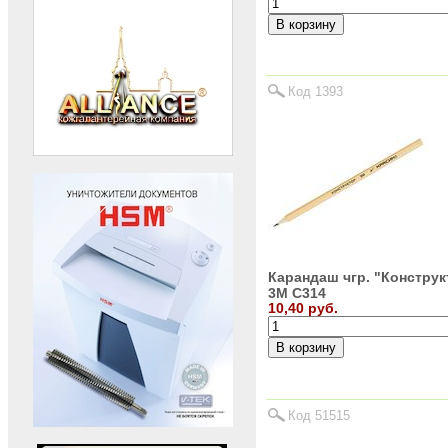
Код 1393
Карандаш чгр. "Конструк
3М С314
10,40 руб.
Код 51515