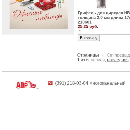
Грифель для циркуля HB
толщина 2,0 мм длина 1
210601
25,25 руб.
Страницы
← Ctrl
преды
1 из 6,
первая
,
последняя
(391) 218-03-04 многоканальный