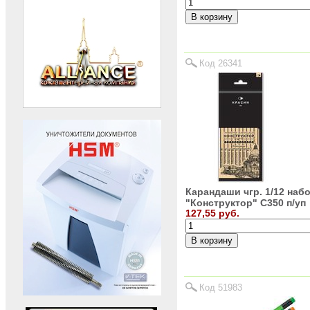
Код 26341
Карандаши чгр. 1/12 наб
"Конструктор" С350 п/уп
127,55 руб.
Код 51983