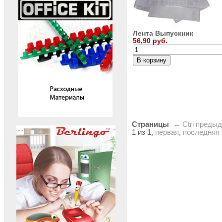
Лента Выпускник
56,90 руб.
Страницы
← Ctrl
преды
1 из 1,
первая
,
последняя