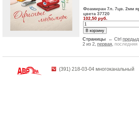
Фоамиран 7л. 7цв. 2мм я
цвета 37720
102,50 руб.
Страницы
← Ctrl
преды
2 из 2,
первая
,
последняя
(391) 218-03-04 многоканальный