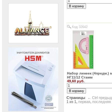
Код 32642
Набор линеек (4предм.)
НГ11/12 Стамм
49,60 руб.
Страницы
← Ctrl
преды
1 из 1,
первая
,
последняя