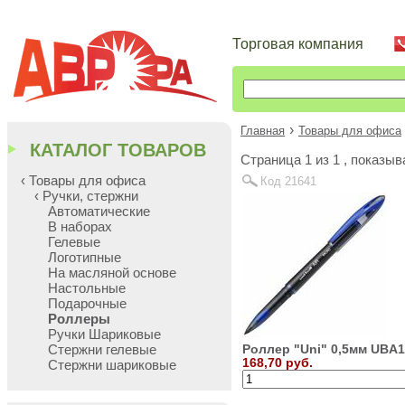
Торговая компания
›
Главная
Товары для офиса
КАТАЛОГ ТОВАРОВ
Cтраница 1 из 1 , показы
‹ Товары для офиса
Код 21641
‹ Ручки, стержни
Автоматические
В наборах
Гелевые
Логотипные
На масляной основе
Настольные
Подарочные
Роллеры
Ручки Шариковые
Роллер "Uni" 0,5мм UBA
Стержни гелевые
168,70 руб.
Стержни шариковые