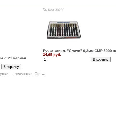
Код 30250
Ручка капил. "Crown" 0,3мм CMP 5000 ч
34,65 руб.
мм 7121 черная
дущая
следующая
Ctrl →