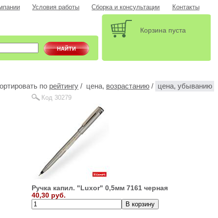
мпании
Условия работы
Сборка и консультации
Контакты
Корзина пуста
ортировать по
рейтингу
/ цена,
возрастанию
/
цена, убыванию
Код 30279
Ручка капил. "Luxor" 0,5мм 7161 черная
40,30 руб.