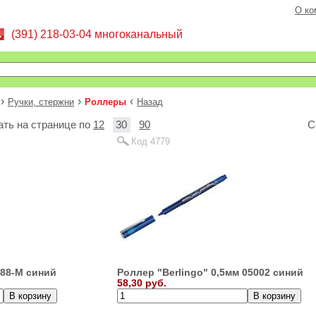
О ко
(391) 218-03-04 многоканальный
›
›
‹
Ручки, стержни
Роллеры
Назад
вать на странице по
12
30
90
С
Код 4779
188-M синий
Роллер "Berlingo" 0,5мм 05002 синий
58,30 руб.